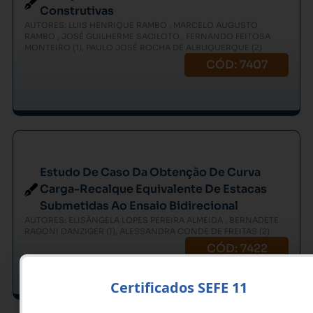
Construtivas
AUTORES: LUIS HENRIQUE RAMBO , MARCELO AUGUSTO
RAMBO , JOSÉ GUILHERME SACILOTO , FERNANDO FEITOSA
MONTEIRO (1), PAULO JOSÉ ROCHA DE ALBUQUERQUE (2)
CÓD: 7407
Estudo De Caso Da Obtenção De Curva
Carga-Recalque Equivalente De Estacas
Submetidas Ao Ensaio Bidirecional
AUTORES: ELISÂNGELA LOPES PEREIRA ALMEIDA , BERNADETE
RAGONI DANZIGER (1), ALESSANDRA CONDE DE FREITAS (2)
CÓD: 7422
Certificados SEFE 11