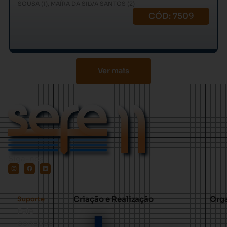
SOUSA (1), MAÍRA DA SILVA SANTOS (2)
CÓD: 7509
Ver mais
Siga-nos :
Criação e Realização
Org
Suporte
Fale
conosco