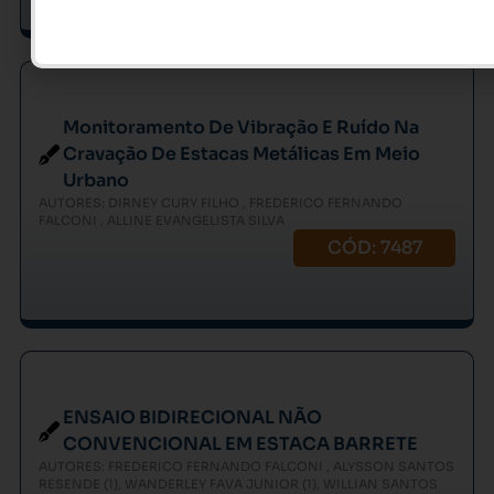
Monitoramento De Vibração E Ruído Na
Cravação De Estacas Metálicas Em Meio
Urbano
AUTORES: DIRNEY CURY FILHO , FREDERICO FERNANDO
FALCONI , ALLINE EVANGELISTA SILVA
CÓD: 7487
ENSAIO BIDIRECIONAL NÃO
CONVENCIONAL EM ESTACA BARRETE
AUTORES: FREDERICO FERNANDO FALCONI , ALYSSON SANTOS
RESENDE (1), WANDERLEY FAVA JUNIOR (1), WILLIAN SANTOS