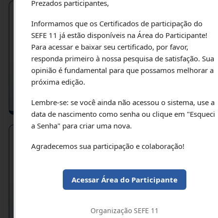
Prezados participantes,
Informamos que os Certificados de participação do
Considerações Sobre Durabilidade De
SEFE 11 já estão disponíveis na Área do Participante!
Tirantes Provisórios - Estudo De Caso
Para acessar e baixar seu certificado, por favor,
AUTORES: FREDERICO FERNANDO FALCONI , LUCIANA
responda primeiro à nossa pesquisa de satisfação. Sua
MARTINEZ BORBA ROCHA , WANDERLEY PEREZ JUNIOR , MAÍRA
DA SILVA SANTOS (1)
opinião é fundamental para que possamos melhorar a
CÓD: 7442
próxima edição.
Lembre-se: se você ainda não acessou o sistema, use a
data de nascimento como senha ou clique em "Esqueci
a Senha" para criar uma nova.
Agradecemos sua participação e colaboração!
Uso Recente Da Perfilagem Magnética Na
Avaliação Do Comprimento De Estacas Raiz
No Brasil
Acessar Área do Participante
AUTORES: TIAGO DE JESUS SOUZA (1), ANDRÉ QUERELLI (1)
CÓD: 7484
Organização SEFE 11