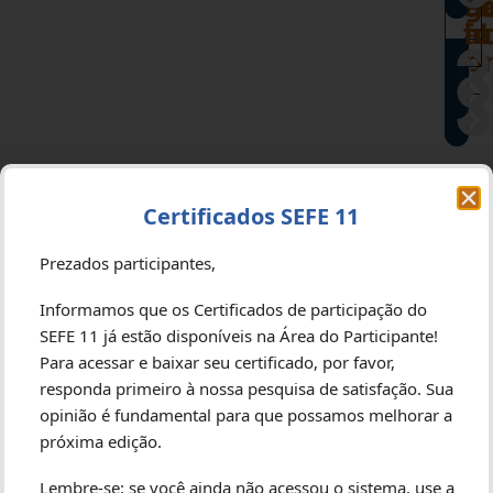
F
d
e
g
e
i
a
f
pr
Certificados SEFE 11
Prezados participantes,
Informamos que os Certificados de participação do
SEFE 11 já estão disponíveis na Área do Participante!
Para acessar e baixar seu certificado, por favor,
responda primeiro à nossa pesquisa de satisfação. Sua
opinião é fundamental para que possamos melhorar a
próxima edição.
Lembre-se: se você ainda não acessou o sistema, use a