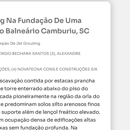
ing Na Fundação De Uma
o Balneário Camburiu, SC
mpão De Jet Grouting
SERGIO BECHARA SANTOS (3), ALEXANDRE
DAÇÕES, (4) NOVATECNA CONS.E CONSTRUÇÕES S/A
escavação contida por estacas prancha
e torre enterrado abaixo do piso do
icada pioneiramente na região da orla do
e predominam solos silto arenosos finos
suporte além de lençol freático elevado.
om ocupação densa de edificações altas
xas sem fundação profunda. Na