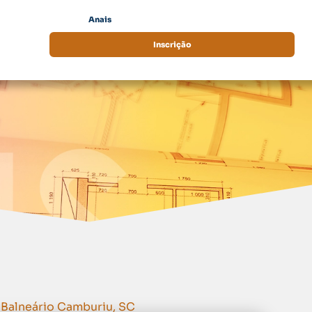
Contatos
Anais
Área do participante
Inscrição
 Balneário Camburiu, SC