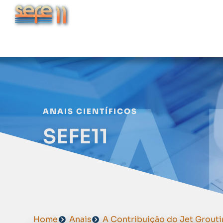
Home
Evento
Env
ANAIS CIENTÍFICOS
SEFE11
Home
Anais
A Contribuição do Jet Grouti