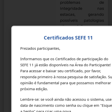
problemas de
integridade nas
estacas, gerando
possíveis patologias
e/ou falhas nas
fundações. Contudo,
Certificados SEFE 11
diversas variáveis,
como a
Prezados participantes,
heterogeneidade do
solo e a precisão nas
Informamos que os Certificados de participação do
operações de
SEFE 11 já estão disponíveis na Área do Participante!
arrasamento, podem
Para acessar e baixar seu certificado, por favor,
impactar diretamente
responda primeiro à nossa pesquisa de satisfação. S
o desempenho
opinião é fundamental para que possamos melhorar
estrutural. As práticas
próxima edição.
em campo no processo
de arrasamento
Lembre-se: se você ainda não acessou o sistema, use
demonstram que nem
data de nascimento como senha ou clique em "Esque
sempre as exigências
a Senha" para criar uma nova.