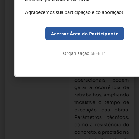
descritas no projeto
Agradecemos sua participação e colaboração!
executivo atendendo a
norma são cumpridas,
sejam por questões
Acessar Área do Participante
econômicas ou para
agilizar etapas, e que,
associado a falta de
Organização SEFE 11
controle,
desconhecimento
específico das etapas
operacionais, podem
gerar a ocorrência de
retrabalhos, ampliando
inclusive o tempo de
execução das obras.
Parâmetros técnicos,
como a resistência do
concreto, a precisão na