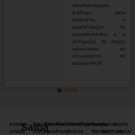
recomendações
práticas para
melhorias e
padronização de
procedimentos e a
mitigação de riscos
associados ao
arrasamento de
estacas HCM.
Voltar
Evento
Saiba
Patrocínio
Patrocínio
Patrocínio
Patrocínio
Organização
Apoio
Apoio
Apoio
criado
Platina
Ouro
Prata
Bronze
Técnico
Institucional
de