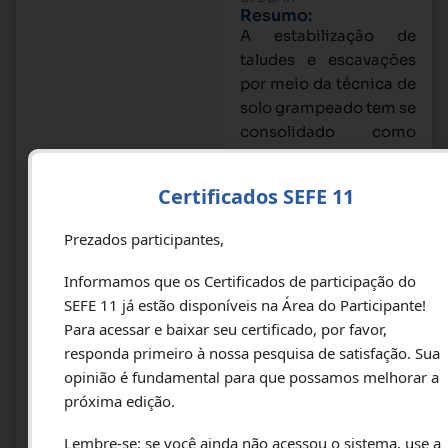
Resumo:
A estabilização de
taludes e escavações
por meio da técnica de
solo grampeado tem se
consolidado como
uma solução eficiente
e de baixo custo na
Certificados SEFE 11
engenharia
geotécnica. No
Prezados participantes,
entanto, sua aplicação
em contextos
Informamos que os Certificados de participação do
específicos apresenta
SEFE 11 já estão disponíveis na Área do Participante!
desafios que exigem
Para acessar e baixar seu certificado, por favor,
uma análise detalhada
responda primeiro à nossa pesquisa de satisfação. Sua
e adaptada às
opinião é fundamental para que possamos melhorar a
condições locais. Este
próxima edição.
artigo aborda os
Lembre-se: se você ainda não acessou o sistema, use a
principais desafios