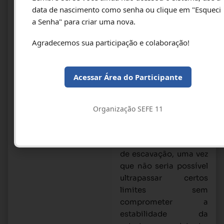
data de nascimento como senha ou clique em "Esqueci
enfrentados em uma
a Senha" para criar uma nova.
obra de contenção em
solo grampeado
Agradecemos sua participação e colaboração!
realizada no entorno
de uma torre de
telecomunicações,
Acessar Área do Participante
localizada no
município de São José
do Cedro/SC. A
Organização SEFE 11
presença da torre e
suas fundações impôs
restrições no processo
de escavação, uma vez
que não seria possível
ultrapassar certos
limites sem
comprometer a
estabilidade da