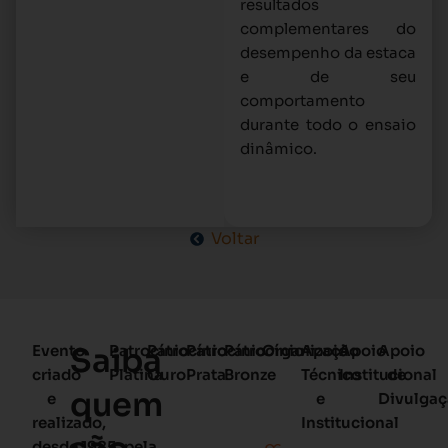
resultados
complementares do
desempenho da estaca
e de seu
comportamento
durante todo o ensaio
dinâmico.
Voltar
Evento
Saiba
Patrocínio
Patrocínio
Patrocínio
Patrocínio
Organização
Apoio
Apoio
Apoio
criado
Platina
Ouro
Prata
Bronze
Técnico
Institucional
de
quem
e
e
Divulga
realizado,
Institucional
desde 1985, pela