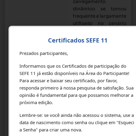
carregamento
dinâmico se tornou
frequente e largamente
utilizado no cenário
brasileiro nas últimas
décadas. O método
Certificados SEFE 11
evoluiu com o avanço
da tecnologia ao longo
Prezados participantes,
dos anos e com o
Informamos que os Certificados de participação do
desenvolvimento de
SEFE 11 já estão disponíveis na Área do Participante!
modelos numéricos,
Para acessar e baixar seu certificado, por favor,
que chegam a simular a
responda primeiro à nossa pesquisa de satisfação. Sua
prova de carga estática
opinião é fundamental para que possamos melhorar a
na estaca ensaiada
próxima edição.
dinamicamente com a
utilização de golpes
Lembre-se: se você ainda não acessou o sistema, use a
com alturas de queda
data de nascimento como senha ou clique em "Esqueci
crescentes. O presente
a Senha" para criar uma nova.
estudo é uma iniciativa