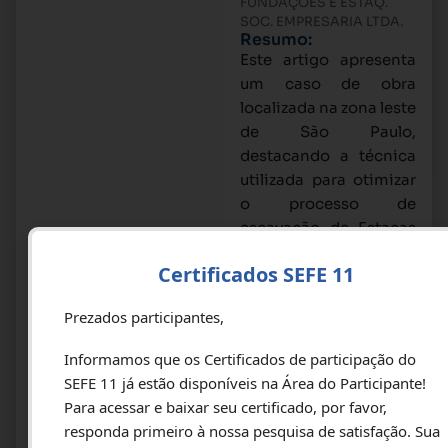
FUNDAÇÕES E ESTAQ.
SOC. EMPRESARIA LTDA.
Resumo:
Este artigo apresenta
um caso de obra
localizada na zona leste
de São Paulo,
destacando a técnica
utilizada para otimizar
o processo de
escavação de Estacas
Barrete. A obra em
Certificados SEFE 11
questão tem, além da
solução em Estacadas
Prezados participantes,
Escavadas e Barretes
com utilização de
Informamos que os Certificados de participação do
fluido estabilizante, as
SEFE 11 já estão disponíveis na Área do Participante!
seguintes soluções de
Para acessar e baixar seu certificado, por favor,
fundação e contenção:
responda primeiro à nossa pesquisa de satisfação. Sua
Parede Diafragma,