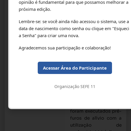
opinião é fundamental para que possamos melhorar a
Tirantes e Estacas do
próxima edição.
tipo Hélice Contínua
Monitoradas. Após a
Lembre-se: se você ainda não acessou o sistema, use a
realização e análise das
data de nascimento como senha ou clique em "Esqueci
sondagens a
a Senha" para criar uma nova.
percussão, foram
Agradecemos sua participação e colaboração!
identificadas camadas
de solos coesos e
muito resistentes, com
Acessar Área do Participante
NSPT ≥50, que
ocasionariam grandes
dificuldades na
Organização SEFE 11
escavação das Estacas
Barrete. Para contornar
essas dificuldades
foram executados pré-
furos de alívio com a
utilização de