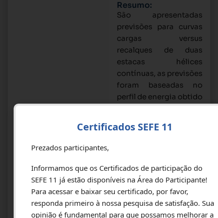
Resumo:
São apresentadas
previsões para curvas
cargas versus
recalques de duas
estacas hélices
contínuas, as previsões
foram baseadas no
perfil de energia obtido
durante a execução das
estacas. As estacas
Certificados SEFE 11
foram executadas no
Edifício Senna Tower
Prezados participantes,
em Balneário
Camboriú/SC e em um
Informamos que os Certificados de participação do
complexo hospitalar
SEFE 11 já estão disponíveis na Área do Participante!
em Brasília/DF. As
Para acessar e baixar seu certificado, por favor,
curvas cargas versus
responda primeiro à nossa pesquisa de satisfação. Sua
recalques estimadas,
opinião é fundamental para que possamos melhorar a