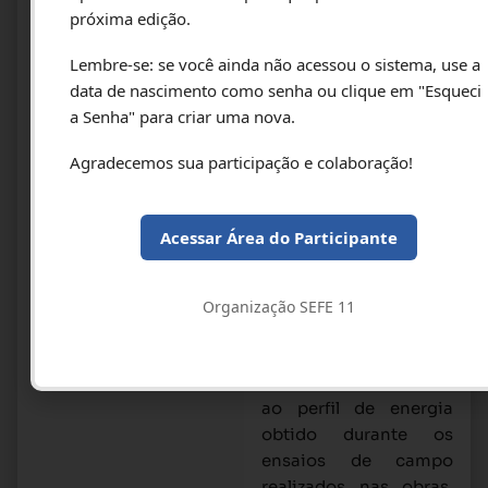
comparadas com
próxima edição.
curvas obtidas em
Lembre-se: se você ainda não acessou o sistema, use a
provas de carga
data de nascimento como senha ou clique em "Esqueci
estáticas, foram
a Senha" para criar uma nova.
obtidas a partir do
tratamento dos dados
Agradecemos sua participação e colaboração!
do monitoramento das
estacas que resultou
em um perfil de energia
Acessar Área do Participante
demandado ao longo
da escavação da
estaca. Como
Organização SEFE 11
esperado, a forma do
perfil de energia,
obtida foi semelhante
ao perfil de energia
obtido durante os
ensaios de campo
realizados nas obras,